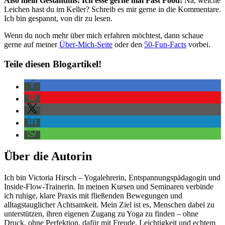
Also mein Geständnis: Ich esse gerne mal Fast Food!
Na, welche
Leichen hast du im Keller? Schreib es mir gerne in die Kommentare.
Ich bin gespannt, von dir zu lesen.
Wenn du noch mehr über mich erfahren möchtest, dann schaue
gerne auf meiner
Über-Mich-Seite
oder den
50-Fun-Facts
vorbei.
Teile diesen Blogartikel!
Über die Autorin
Ich bin Victoria Hirsch – Yogalehrerin, Entspannungspädagogin und
Inside-Flow-Trainerin. In meinen Kursen und Seminaren verbinde
ich ruhige, klare Praxis mit fließenden Bewegungen und
alltagstauglicher Achtsamkeit. Mein Ziel ist es, Menschen dabei zu
unterstützen, ihren eigenen Zugang zu Yoga zu finden – ohne
Druck, ohne Perfektion, dafür mit Freude, Leichtigkeit und echtem